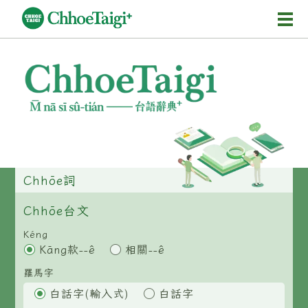
Mĕ-n
Chhōe詞
Chhōe...
Chhōe見本
Chhōe助數詞
Chhōe詞
Chhōe全文
Chhōe台文
Chhōe資料集
Kéng
Kāng款--ê
相關--ê
按怎Chhōe
羅馬字
紹介
白話字(輸入式)
白話字