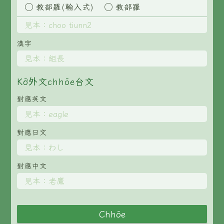
È-phoh
教部羅(輸入式)
教部羅
資源
漢字
📖
ChhoeTaigi⁺ 冊讀á
🐮
台文牛--哥
Kō͘外文chhōe台文
對應英文
📚
台語文記憶
🏛️
白話字博物館
對應日文
🐶
狗公會曉學台語
對應中文
🎪
台文博覽會
🍜
台文雞絲麵