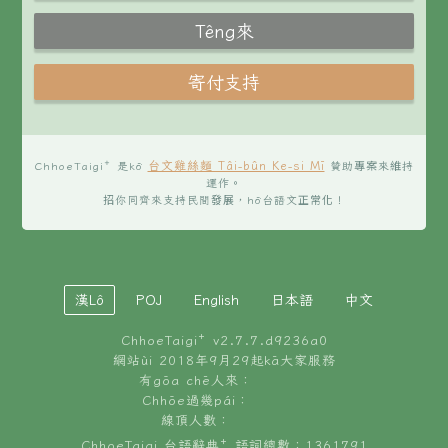
台文雞絲麵 Tâi-bûn Ke-si Mī
ChhoeTaigi⁺ 是kō͘
贊助專案來維持
運作。
招你同齊來支持民間發展，hō͘台語文正常化！
漢Lô
POJ
English
日本語
中文
ChhoeTaigi⁺ v
2.7.7.d9236a0
網站ùi 2018年9月29起kā大家服務
有gōa chē人來：
Chhōe過幾pái：
線頂人數：
ChhoeTaigi 台語辭典⁺ 語詞總數：1361791