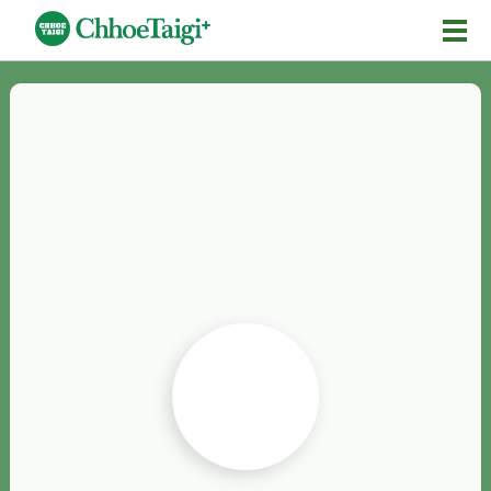
Mĕ-n
Chhōe詞
Chhōe...
Chhōe見本
Chhōe助數詞
Chhōe全文
Chhōe資料集
按怎Chhōe
紹介