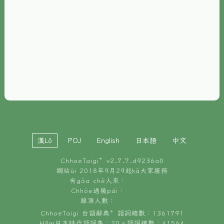
È-phoh
資源
📖
ChhoeTaigi⁺ 冊讀á
🐮
台文牛--哥
📚
台語文記憶
🏛️
白話字博物館
漢Lô
POJ
English
日本語
中文
🐶
狗公會曉學台語
ChhoeTaigi⁺ v
2.7.7.d9236a0
🎪
台文博覽會
網站ùi 2018年9月29起kā大家服務
有gōa chē人來：
🍜
Chhōe過幾pái：
台文雞絲麵
線頂人數：
ChhoeTaigi 台語辭典⁺ 語詞總數：1361791
Hâm日本時代語詞集：20。語詞總數：41564