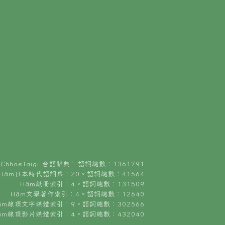
ChhoeTaigi 台語辭典⁺ 語詞總數：1361791
Hâm日本時代語詞集：20。語詞總數：41564
Hâm紙冊索引：4。語詞總數：131509
Hâm文學著作索引：4。語詞總數：12640
âm線頂文字媒體索引：9。語詞總數：302566
âm線頂影片媒體索引：4。語詞總數：432040