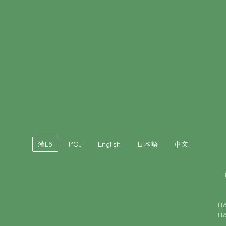
漢Lô
POJ
English
日本語
中文
H
H