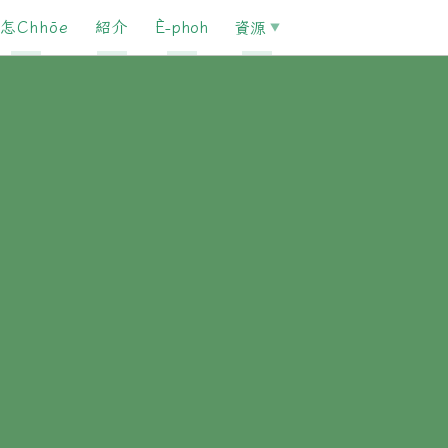
怎Chhōe
紹介
È-phoh
資源