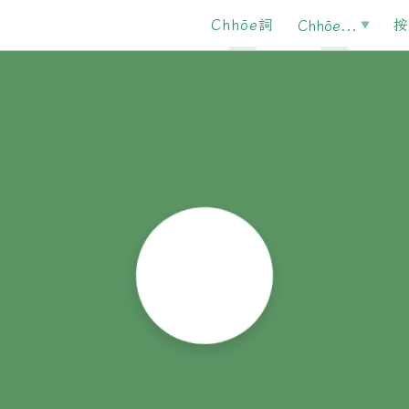
Chhōe詞
按
Chhōe...