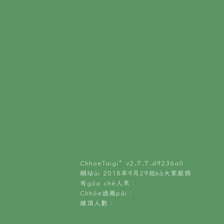
ChhoeTaigi⁺ v
2.7.7.d9236a0
網站ùi 2018年9月29起kā大家服務
有gōa chē人來：
Chhōe過幾pái：
線頂人數：