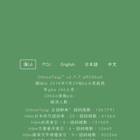
È-phoh
資源
📖
ChhoeTaigi⁺ 冊讀á
🐮
台文牛--哥
📚
台語文記憶
漢Lô
POJ
English
日本語
中文
🏛️
ChhoeTaigi⁺ v
2.7.7.d9236a0
白話字博物館
網站ùi 2018年9月29起kā大家服務
有gōa chē人來：
🐶
狗公會曉學台語
Chhōe過幾pái：
線頂人數：
🎪
台文博覽會
ChhoeTaigi 台語辭典⁺ 語詞總數：1361791
Hâm日本時代語詞集：20。語詞總數：41564
🍜
台文雞絲麵
Hâm紙冊索引：4。語詞總數：131509
Hâm文學著作索引：4。語詞總數：12640
Hâm線頂文字媒體索引：9。語詞總數：302566