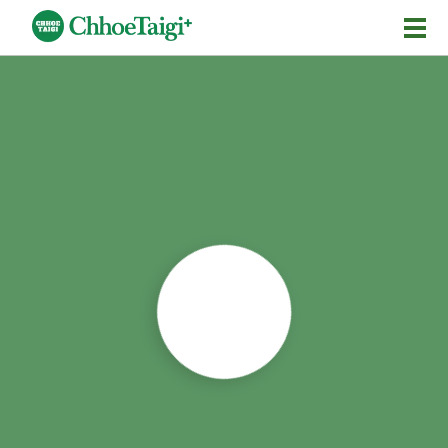
Mĕ-n
Chhōe詞
Chhōe...
Chhōe見本
Chhōe助數詞
Chhōe全文
Chhōe資料集
按怎Chhōe
紹介