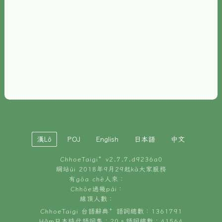
È-phoh
資源
📖
ChhoeTaigi⁺ 冊讀á
🐮
台文牛--哥
📚
台語文記憶
🏛️
白話字博物館
漢Lô
POJ
English
日本語
中文
🐶
狗公會曉學台語
ChhoeTaigi⁺ v
2.7.7.d9236a0
🎪
台文博覽會
網站ùi 2018年9月29起kā大家服務
有gōa chē人來：
🍜
Chhōe過幾pái：
台文雞絲麵
線頂人數：
ChhoeTaigi 台語辭典⁺ 語詞總數：1361791
Hâm日本時代語詞集：20。語詞總數：41564