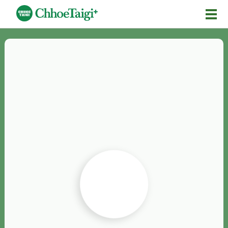
Mĕ-n
Chhōe詞
Chhōe...
Chhōe見本
Chhōe助數詞
Chhōe全文
Chhōe資料集
按怎Chhōe
紹介