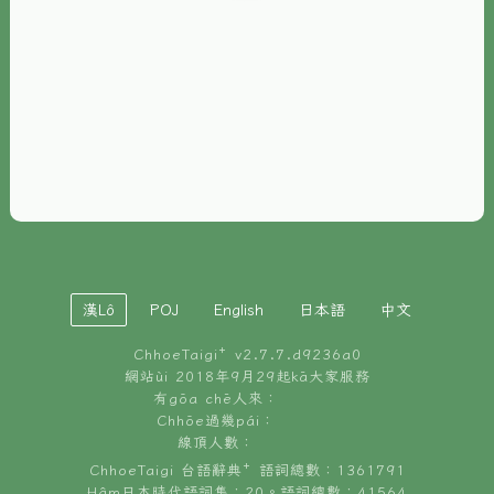
È-phoh
資源
📖
ChhoeTaigi⁺ 冊讀á
🐮
台文牛--哥
📚
台語文記憶
🏛️
白話字博物館
漢Lô
POJ
English
日本語
中文
🐶
狗公會曉學台語
ChhoeTaigi⁺ v
2.7.7.d9236a0
🎪
台文博覽會
網站ùi 2018年9月29起kā大家服務
有gōa chē人來：
🍜
Chhōe過幾pái：
台文雞絲麵
線頂人數：
ChhoeTaigi 台語辭典⁺ 語詞總數：1361791
Hâm日本時代語詞集：20。語詞總數：41564