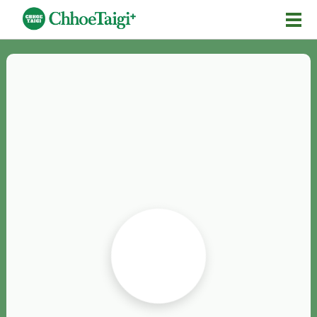
Mĕ-n
Chhōe詞
Chhōe...
Chhōe見本
Chhōe助數詞
Chhōe全文
Chhōe資料集
按怎Chhōe
紹介