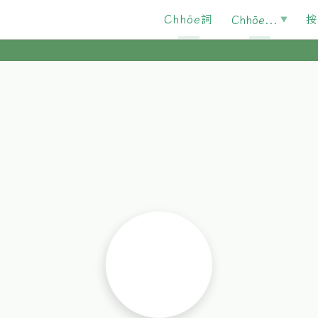
Chhōe詞
按
Chhōe...