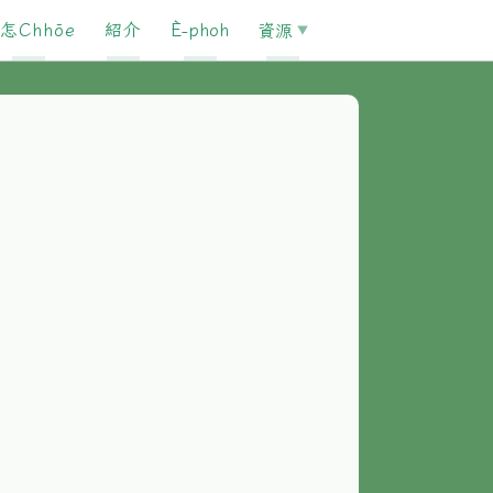
怎Chhōe
紹介
È-phoh
資源