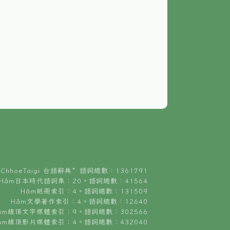
ChhoeTaigi 台語辭典⁺ 語詞總數：1361791
Hâm日本時代語詞集：20。語詞總數：41564
Hâm紙冊索引：4。語詞總數：131509
Hâm文學著作索引：4。語詞總數：12640
âm線頂文字媒體索引：9。語詞總數：302566
âm線頂影片媒體索引：4。語詞總數：432040