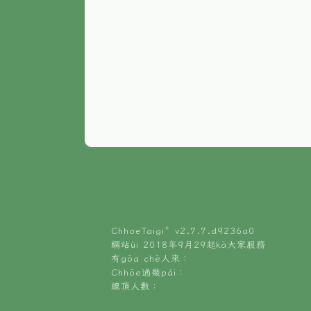
ChhoeTaigi⁺ v
2.7.7.d9236a0
網站ùi 2018年9月29起kā大家服務
有gōa chē人來：
Chhōe過幾pái：
線頂人數：