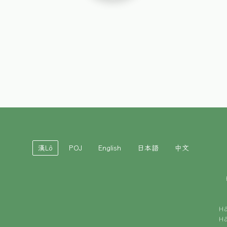
漢Lô
POJ
English
日本語
中文
H
H