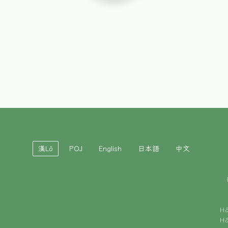
漢Lô
POJ
English
日本語
中文
H
H