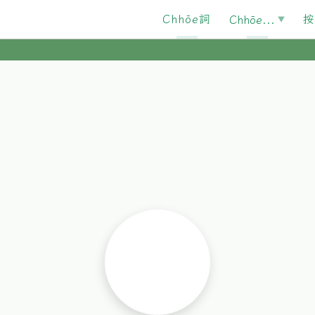
Chhōe詞
按
Chhōe...