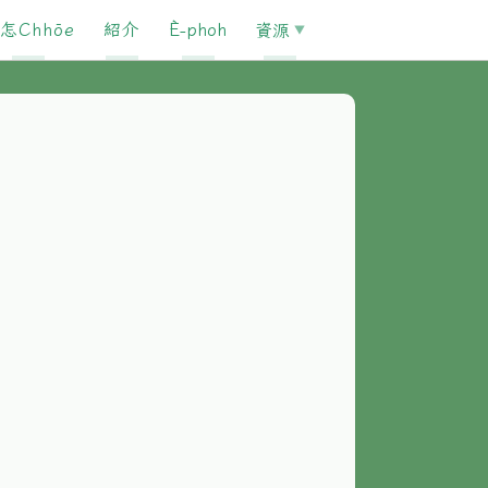
怎Chhōe
紹介
È-phoh
資源