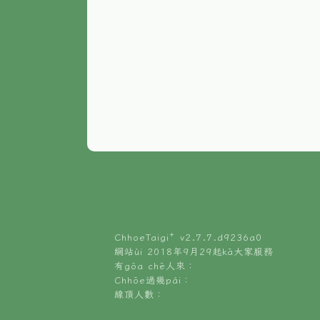
ChhoeTaigi⁺ v
2.7.7.d9236a0
網站ùi 2018年9月29起kā大家服務
有gōa chē人來：
Chhōe過幾pái：
線頂人數：