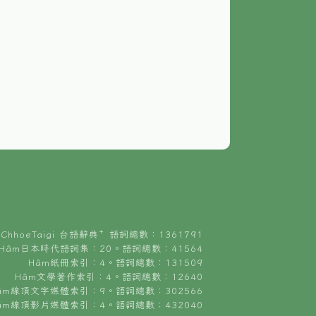
ChhoeTaigi 台語辭典⁺ 語詞總數：1361791
Hâm日本時代語詞集：20。語詞總數：41564
Hâm紙冊索引：4。語詞總數：131509
Hâm文學著作索引：4。語詞總數：12640
âm線頂文字媒體索引：9。語詞總數：302566
âm線頂影片媒體索引：4。語詞總數：432040