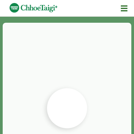
Mĕ-n
Chhōe詞
Chhōe...
Chhōe見本
Chhōe助數詞
Chhōe全文
Chhōe資料集
按怎Chhōe
紹介