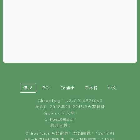
È-phoh
資源
📖
ChhoeTaigi⁺ 冊讀á
🐮
台文牛--哥
📚
台語文記憶
🏛️
白話字博物館
漢Lô
POJ
English
日本語
中文
🐶
狗公會曉學台語
ChhoeTaigi⁺ v
2.7.7.d9236a0
🎪
台文博覽會
網站ùi 2018年9月29起kā大家服務
有gōa chē人來：
🍜
Chhōe過幾pái：
台文雞絲麵
線頂人數：
ChhoeTaigi 台語辭典⁺ 語詞總數：1361791
Hâm日本時代語詞集：20。語詞總數：41564