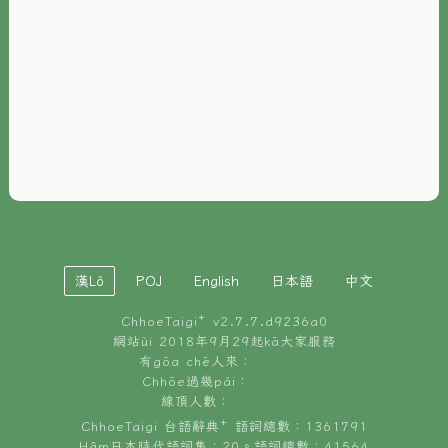
È-phoh
資源
📖
ChhoeTaigi⁺ 冊讀á
🐮
台文牛--哥
📚
台語文記憶
🏛️
白話字博物館
漢Lô
POJ
English
日本語
中文
🐶
狗公會曉學台語
ChhoeTaigi⁺ v
2.7.7.d9236a0
🎪
台文博覽會
網站ùi 2018年9月29起kā大家服務
有gōa chē人來：
🍜
Chhōe過幾pái：
台文雞絲麵
線頂人數：
ChhoeTaigi 台語辭典⁺ 語詞總數：1361791
Hâm日本時代語詞集：20。語詞總數：41564