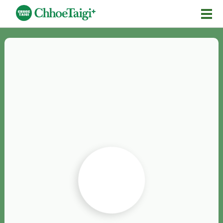
Mĕ-n
Chhōe詞
Chhōe...
Chhōe見本
Chhōe助數詞
Chhōe全文
Chhōe資料集
按怎Chhōe
紹介