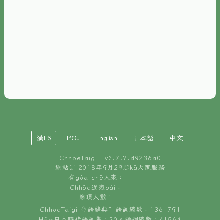
È-phoh
資源
📖
ChhoeTaigi⁺ 冊讀á
🐮
台文牛--哥
📚
台語文記憶
🏛️
白話字博物館
漢Lô
POJ
English
日本語
中文
🐶
狗公會曉學台語
ChhoeTaigi⁺ v
2.7.7.d9236a0
🎪
台文博覽會
網站ùi 2018年9月29起kā大家服務
有gōa chē人來：
🍜
Chhōe過幾pái：
台文雞絲麵
線頂人數：
ChhoeTaigi 台語辭典⁺ 語詞總數：1361791
Hâm日本時代語詞集：20。語詞總數：41564