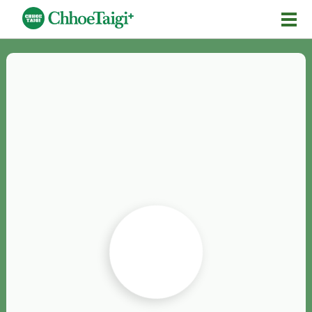
Mĕ-n
Chhōe詞
Chhōe...
Chhōe見本
Chhōe助數詞
Chhōe全文
Chhōe資料集
按怎Chhōe
紹介