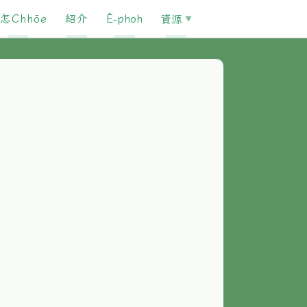
怎Chhōe
紹介
È-phoh
資源