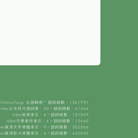
ChhoeTaigi 台語辭典⁺ 語詞總數：1361791
Hâm日本時代語詞集：20。語詞總數：41564
Hâm紙冊索引：4。語詞總數：131509
Hâm文學著作索引：4。語詞總數：12640
âm線頂文字媒體索引：9。語詞總數：302566
âm線頂影片媒體索引：4。語詞總數：432040