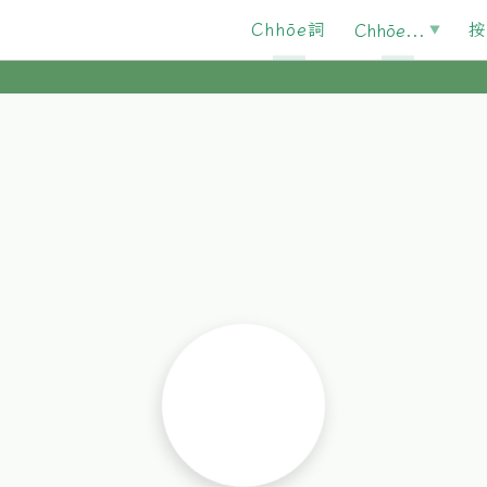
Chhōe詞
按
Chhōe...