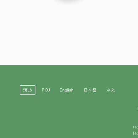
漢Lô
POJ
English
日本語
中文
H
H