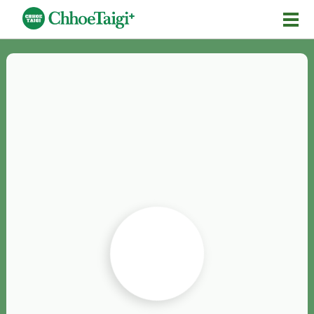
Mĕ-n
Chhōe詞
Chhōe...
Chhōe見本
Chhōe助數詞
Chhōe全文
Chhōe資料集
按怎Chhōe
紹介