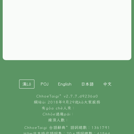
È-phoh
資源
📖
ChhoeTaigi⁺ 冊讀á
🐮
台文牛--哥
📚
台語文記憶
🏛️
白話字博物館
漢Lô
POJ
English
日本語
中文
🐶
狗公會曉學台語
ChhoeTaigi⁺ v
2.7.7.d9236a0
🎪
台文博覽會
網站ùi 2018年9月29起kā大家服務
有gōa chē人來：
🍜
Chhōe過幾pái：
台文雞絲麵
線頂人數：
ChhoeTaigi 台語辭典⁺ 語詞總數：1361791
Hâm日本時代語詞集：20。語詞總數：41564