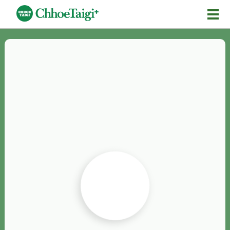
Mĕ-n
Chhōe詞
Chhōe...
Chhōe見本
Chhōe助數詞
Chhōe全文
Chhōe資料集
按怎Chhōe
紹介