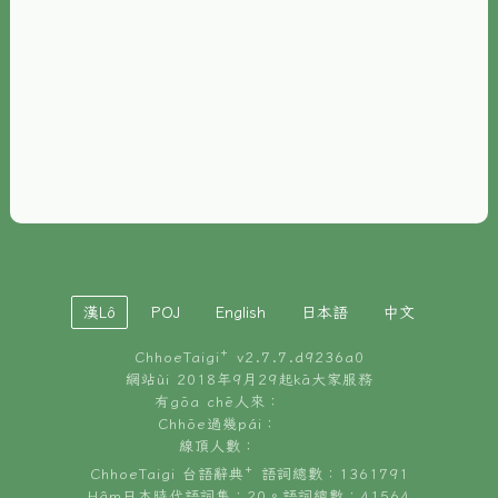
È-phoh
資源
📖
ChhoeTaigi⁺ 冊讀á
🐮
台文牛--哥
📚
台語文記憶
🏛️
白話字博物館
漢Lô
POJ
English
日本語
中文
🐶
狗公會曉學台語
ChhoeTaigi⁺ v
2.7.7.d9236a0
🎪
台文博覽會
網站ùi 2018年9月29起kā大家服務
有gōa chē人來：
🍜
Chhōe過幾pái：
台文雞絲麵
線頂人數：
ChhoeTaigi 台語辭典⁺ 語詞總數：1361791
Hâm日本時代語詞集：20。語詞總數：41564