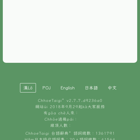
È-phoh
資源
📖
ChhoeTaigi⁺ 冊讀á
🐮
台文牛--哥
📚
台語文記憶
🏛️
白話字博物館
漢Lô
POJ
English
日本語
中文
🐶
狗公會曉學台語
ChhoeTaigi⁺ v
2.7.7.d9236a0
🎪
台文博覽會
網站ùi 2018年9月29起kā大家服務
有gōa chē人來：
🍜
Chhōe過幾pái：
台文雞絲麵
線頂人數：
ChhoeTaigi 台語辭典⁺ 語詞總數：1361791
Hâm日本時代語詞集：20。語詞總數：41564