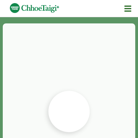
Mĕ-n
Chhōe詞
Chhōe...
Chhōe見本
Chhōe助數詞
Chhōe全文
Chhōe資料集
按怎Chhōe
紹介