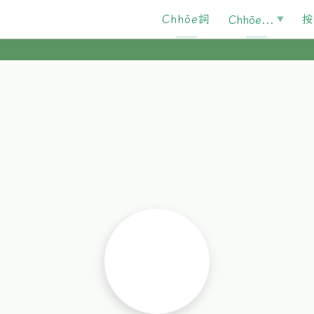
Chhōe詞
按
Chhōe...