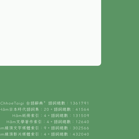
ChhoeTaigi 台語辭典⁺ 語詞總數：1361791
Hâm日本時代語詞集：20。語詞總數：41564
Hâm紙冊索引：4。語詞總數：131509
Hâm文學著作索引：4。語詞總數：12640
âm線頂文字媒體索引：9。語詞總數：302566
âm線頂影片媒體索引：4。語詞總數：432040