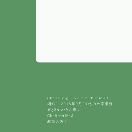
ChhoeTaigi⁺ v
2.7.7.d9236a0
網站ùi 2018年9月29起kā大家服務
有gōa chē人來：
Chhōe過幾pái：
線頂人數：