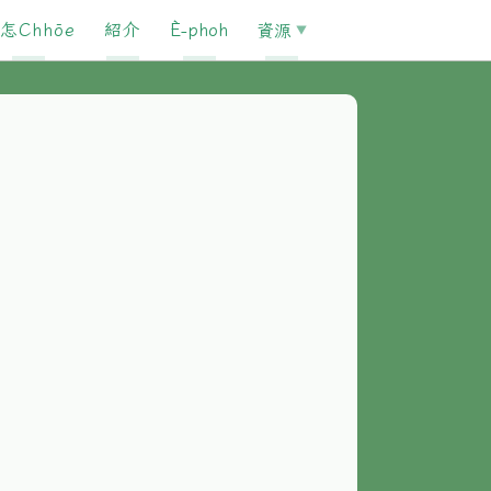
怎Chhōe
紹介
È-phoh
資源