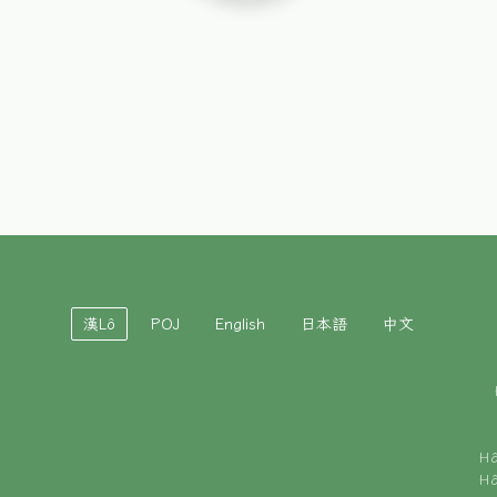
漢Lô
POJ
English
日本語
中文
H
H