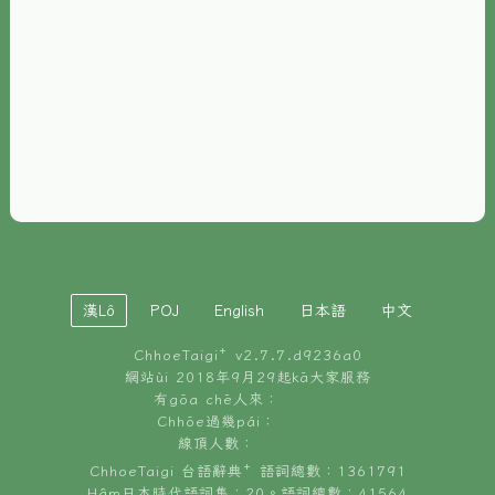
È-phoh
資源
📖
ChhoeTaigi⁺ 冊讀á
🐮
台文牛--哥
📚
台語文記憶
🏛️
白話字博物館
漢Lô
POJ
English
日本語
中文
🐶
狗公會曉學台語
ChhoeTaigi⁺ v
2.7.7.d9236a0
🎪
台文博覽會
網站ùi 2018年9月29起kā大家服務
有gōa chē人來：
🍜
Chhōe過幾pái：
台文雞絲麵
線頂人數：
ChhoeTaigi 台語辭典⁺ 語詞總數：1361791
Hâm日本時代語詞集：20。語詞總數：41564