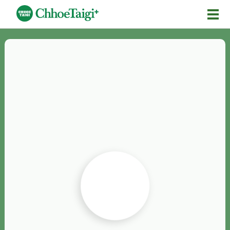
Mĕ-n
Chhōe詞
Chhōe...
Chhōe見本
Chhōe助數詞
Chhōe全文
Chhōe資料集
按怎Chhōe
紹介