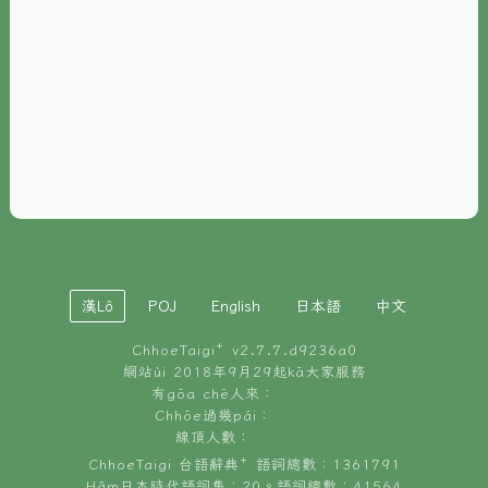
È-phoh
資源
📖
ChhoeTaigi⁺ 冊讀á
🐮
台文牛--哥
📚
台語文記憶
🏛️
白話字博物館
漢Lô
POJ
English
日本語
中文
🐶
狗公會曉學台語
ChhoeTaigi⁺ v
2.7.7.d9236a0
🎪
台文博覽會
網站ùi 2018年9月29起kā大家服務
有gōa chē人來：
🍜
Chhōe過幾pái：
台文雞絲麵
線頂人數：
ChhoeTaigi 台語辭典⁺ 語詞總數：1361791
Hâm日本時代語詞集：20。語詞總數：41564