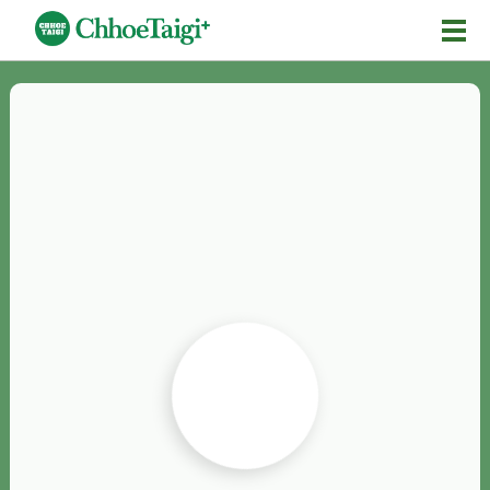
Mĕ-n
Chhōe詞
Chhōe...
Chhōe見本
Chhōe助數詞
Chhōe全文
Chhōe資料集
按怎Chhōe
紹介