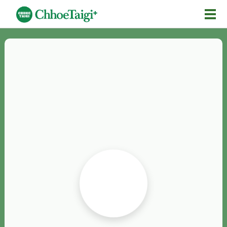
Mĕ-n
Chhōe詞
Chhōe...
Chhōe見本
Chhōe助數詞
Chhōe全文
Chhōe資料集
按怎Chhōe
紹介