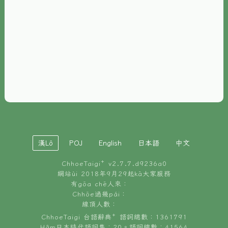
È-phoh
資源
📖
ChhoeTaigi⁺ 冊讀á
🐮
台文牛--哥
📚
台語文記憶
🏛️
白話字博物館
漢Lô
POJ
English
日本語
中文
🐶
狗公會曉學台語
ChhoeTaigi⁺ v
2.7.7.d9236a0
🎪
台文博覽會
網站ùi 2018年9月29起kā大家服務
有gōa chē人來：
🍜
Chhōe過幾pái：
台文雞絲麵
線頂人數：
ChhoeTaigi 台語辭典⁺ 語詞總數：1361791
Hâm日本時代語詞集：20。語詞總數：41564