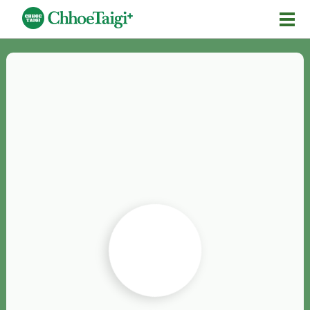
Mĕ-n
Chhōe詞
Chhōe...
Chhōe見本
Chhōe助數詞
Chhōe全文
Chhōe資料集
按怎Chhōe
紹介