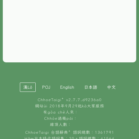
È-phoh
資源
📖
ChhoeTaigi⁺ 冊讀á
🐮
台文牛--哥
📚
台語文記憶
🏛️
白話字博物館
漢Lô
POJ
English
日本語
中文
🐶
狗公會曉學台語
ChhoeTaigi⁺ v
2.7.7.d9236a0
🎪
台文博覽會
網站ùi 2018年9月29起kā大家服務
有gōa chē人來：
🍜
Chhōe過幾pái：
台文雞絲麵
線頂人數：
ChhoeTaigi 台語辭典⁺ 語詞總數：1361791
Hâm日本時代語詞集：20。語詞總數：41564