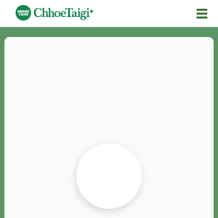
Mĕ-n
Chhōe詞
Chhōe...
Chhōe見本
Chhōe助數詞
Chhōe全文
Chhōe資料集
按怎Chhōe
紹介