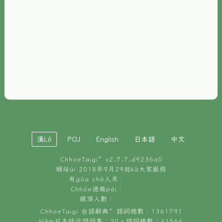
È-phoh
資源
📖
ChhoeTaigi⁺ 冊讀á
🐮
台文牛--哥
📚
台語文記憶
🏛️
白話字博物館
漢Lô
POJ
English
日本語
中文
🐶
狗公會曉學台語
ChhoeTaigi⁺ v
2.7.7.d9236a0
🎪
台文博覽會
網站ùi 2018年9月29起kā大家服務
有gōa chē人來：
🍜
Chhōe過幾pái：
台文雞絲麵
線頂人數：
ChhoeTaigi 台語辭典⁺ 語詞總數：1361791
Hâm日本時代語詞集：20。語詞總數：41564