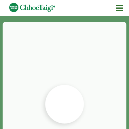
Mĕ-n
Chhōe詞
Chhōe...
Chhōe見本
Chhōe助數詞
Chhōe全文
Chhōe資料集
按怎Chhōe
紹介