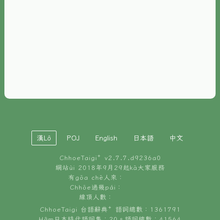
È-phoh
資源
📖
ChhoeTaigi⁺ 冊讀á
🐮
台文牛--哥
📚
台語文記憶
🏛️
白話字博物館
漢Lô
POJ
English
日本語
中文
🐶
狗公會曉學台語
ChhoeTaigi⁺ v
2.7.7.d9236a0
🎪
台文博覽會
網站ùi 2018年9月29起kā大家服務
有gōa chē人來：
🍜
Chhōe過幾pái：
台文雞絲麵
線頂人數：
ChhoeTaigi 台語辭典⁺ 語詞總數：1361791
Hâm日本時代語詞集：20。語詞總數：41564