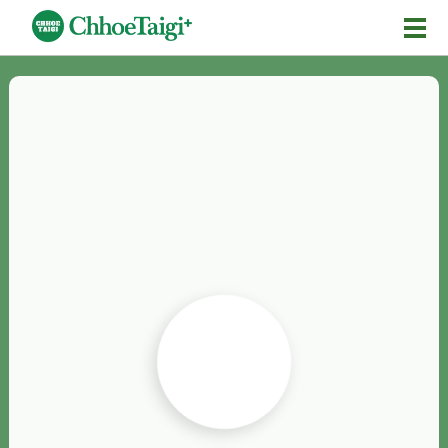
Mĕ-n
Chhōe詞
Chhōe...
Chhōe見本
Chhōe助數詞
Chhōe全文
Chhōe資料集
按怎Chhōe
紹介