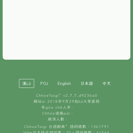
È-phoh
資源
📖
ChhoeTaigi⁺ 冊讀á
🐮
台文牛--哥
📚
台語文記憶
🏛️
白話字博物館
漢Lô
POJ
English
日本語
中文
🐶
狗公會曉學台語
ChhoeTaigi⁺ v
2.7.7.d9236a0
🎪
台文博覽會
網站ùi 2018年9月29起kā大家服務
有gōa chē人來：
🍜
Chhōe過幾pái：
台文雞絲麵
線頂人數：
ChhoeTaigi 台語辭典⁺ 語詞總數：1361791
Hâm日本時代語詞集：20。語詞總數：41564