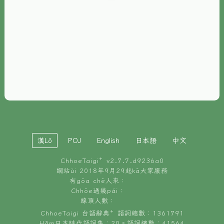
È-phoh
資源
📖
ChhoeTaigi⁺ 冊讀á
🐮
台文牛--哥
📚
台語文記憶
🏛️
白話字博物館
漢Lô
POJ
English
日本語
中文
🐶
狗公會曉學台語
ChhoeTaigi⁺ v
2.7.7.d9236a0
🎪
台文博覽會
網站ùi 2018年9月29起kā大家服務
有gōa chē人來：
🍜
Chhōe過幾pái：
台文雞絲麵
線頂人數：
ChhoeTaigi 台語辭典⁺ 語詞總數：1361791
Hâm日本時代語詞集：20。語詞總數：41564