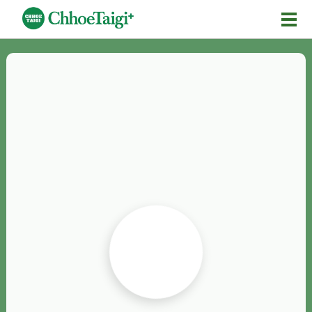
Mĕ-n
Chhōe詞
Chhōe...
Chhōe見本
Chhōe助數詞
Chhōe全文
Chhōe資料集
按怎Chhōe
紹介