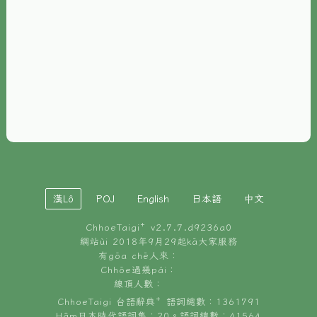
È-phoh
資源
📖
ChhoeTaigi⁺ 冊讀á
🐮
台文牛--哥
📚
台語文記憶
🏛️
白話字博物館
漢Lô
POJ
English
日本語
中文
🐶
狗公會曉學台語
ChhoeTaigi⁺ v
2.7.7.d9236a0
🎪
台文博覽會
網站ùi 2018年9月29起kā大家服務
有gōa chē人來：
🍜
Chhōe過幾pái：
台文雞絲麵
線頂人數：
ChhoeTaigi 台語辭典⁺ 語詞總數：1361791
Hâm日本時代語詞集：20。語詞總數：41564