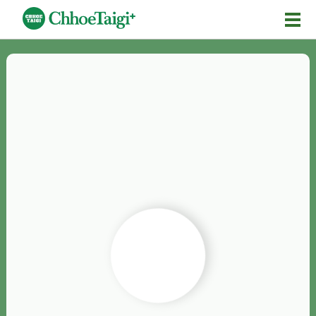
Mĕ-n
Chhōe詞
Chhōe...
Chhōe見本
Chhōe助數詞
Chhōe全文
Chhōe資料集
按怎Chhōe
紹介