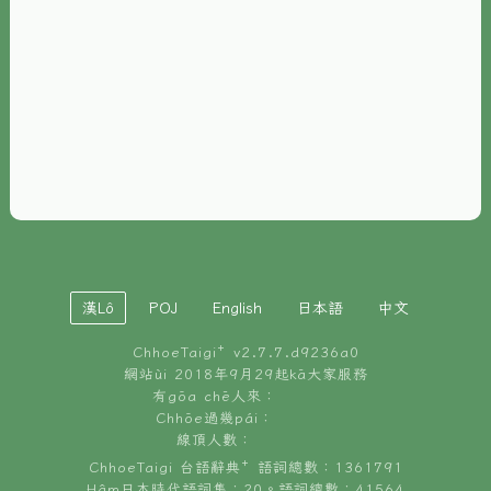
È-phoh
資源
📖
ChhoeTaigi⁺ 冊讀á
🐮
台文牛--哥
📚
台語文記憶
🏛️
白話字博物館
漢Lô
POJ
English
日本語
中文
🐶
狗公會曉學台語
ChhoeTaigi⁺ v
2.7.7.d9236a0
🎪
台文博覽會
網站ùi 2018年9月29起kā大家服務
有gōa chē人來：
🍜
Chhōe過幾pái：
台文雞絲麵
線頂人數：
ChhoeTaigi 台語辭典⁺ 語詞總數：1361791
Hâm日本時代語詞集：20。語詞總數：41564