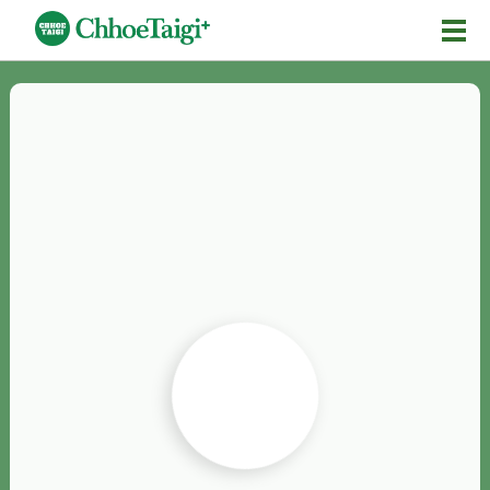
Mĕ-n
Chhōe詞
Chhōe...
Chhōe見本
Chhōe助數詞
Chhōe全文
Chhōe資料集
按怎Chhōe
紹介