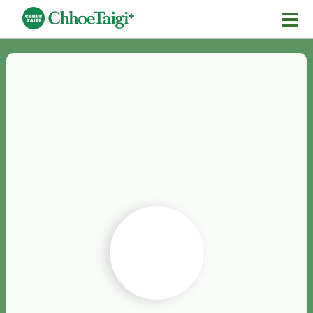
Mĕ-n
Chhōe詞
Chhōe...
Chhōe見本
Chhōe助數詞
Chhōe全文
Chhōe資料集
按怎Chhōe
紹介