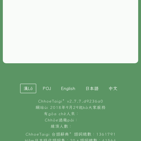
È-phoh
資源
📖
ChhoeTaigi⁺ 冊讀á
🐮
台文牛--哥
📚
台語文記憶
🏛️
白話字博物館
漢Lô
POJ
English
日本語
中文
🐶
狗公會曉學台語
ChhoeTaigi⁺ v
2.7.7.d9236a0
🎪
台文博覽會
網站ùi 2018年9月29起kā大家服務
有gōa chē人來：
🍜
Chhōe過幾pái：
台文雞絲麵
線頂人數：
ChhoeTaigi 台語辭典⁺ 語詞總數：1361791
Hâm日本時代語詞集：20。語詞總數：41564