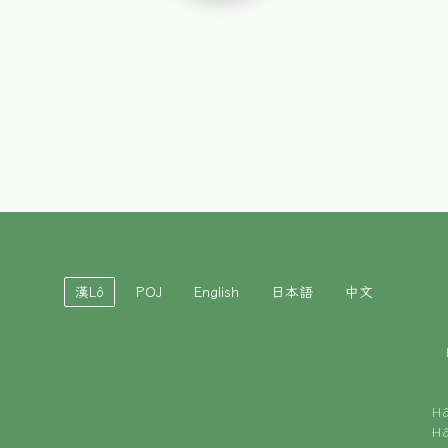
漢Lô
POJ
English
日本語
中文
H
H