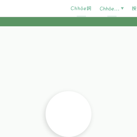
Chhōe詞
按
Chhōe...