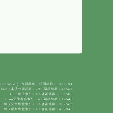
ChhoeTaigi 台語辭典⁺ 語詞總數：1361791
Hâm日本時代語詞集：20。語詞總數：41564
Hâm紙冊索引：4。語詞總數：131509
Hâm文學著作索引：4。語詞總數：12640
âm線頂文字媒體索引：9。語詞總數：302566
âm線頂影片媒體索引：4。語詞總數：432040