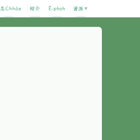
怎Chhōe
紹介
È-phoh
資源