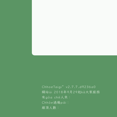
ChhoeTaigi⁺ v
2.7.7.d9236a0
網站ùi 2018年9月29起kā大家服務
有gōa chē人來：
Chhōe過幾pái：
線頂人數：