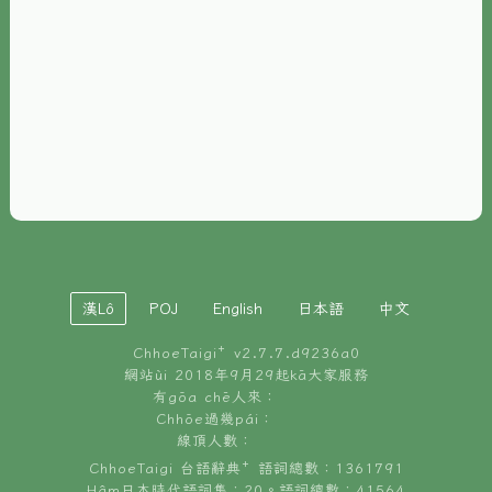
È-phoh
資源
📖
ChhoeTaigi⁺ 冊讀á
🐮
台文牛--哥
📚
台語文記憶
🏛️
白話字博物館
漢Lô
POJ
English
日本語
中文
🐶
狗公會曉學台語
ChhoeTaigi⁺ v
2.7.7.d9236a0
🎪
台文博覽會
網站ùi 2018年9月29起kā大家服務
有gōa chē人來：
🍜
Chhōe過幾pái：
台文雞絲麵
線頂人數：
ChhoeTaigi 台語辭典⁺ 語詞總數：1361791
Hâm日本時代語詞集：20。語詞總數：41564