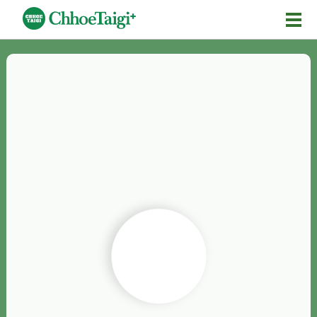
Mĕ-n
Chhōe詞
Chhōe...
Chhōe見本
Chhōe助數詞
Chhōe全文
Chhōe資料集
按怎Chhōe
紹介