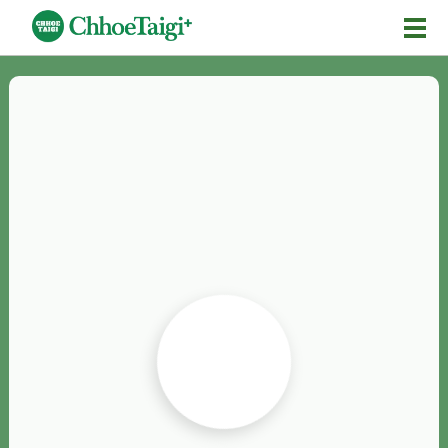
Mĕ-n
Chhōe詞
Chhōe...
Chhōe見本
Chhōe助數詞
Chhōe全文
Chhōe資料集
按怎Chhōe
紹介