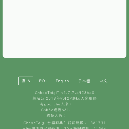
È-phoh
資源
📖
ChhoeTaigi⁺ 冊讀á
🐮
台文牛--哥
📚
台語文記憶
🏛️
白話字博物館
漢Lô
POJ
English
日本語
中文
🐶
狗公會曉學台語
ChhoeTaigi⁺ v
2.7.7.d9236a0
🎪
台文博覽會
網站ùi 2018年9月29起kā大家服務
有gōa chē人來：
🍜
Chhōe過幾pái：
台文雞絲麵
線頂人數：
ChhoeTaigi 台語辭典⁺ 語詞總數：1361791
Hâm日本時代語詞集：20。語詞總數：41564