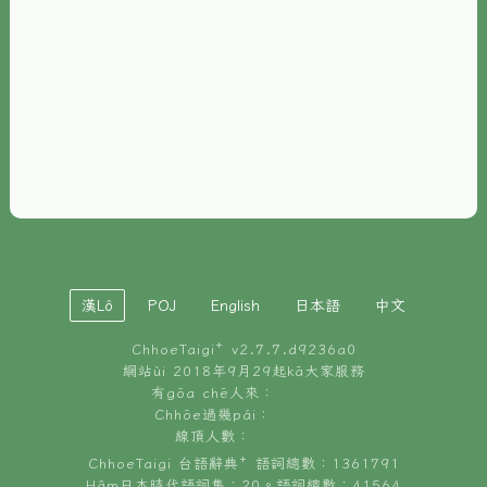
È-phoh
資源
📖
ChhoeTaigi⁺ 冊讀á
🐮
台文牛--哥
📚
台語文記憶
🏛️
白話字博物館
漢Lô
POJ
English
日本語
中文
🐶
狗公會曉學台語
ChhoeTaigi⁺ v
2.7.7.d9236a0
🎪
台文博覽會
網站ùi 2018年9月29起kā大家服務
有gōa chē人來：
🍜
Chhōe過幾pái：
台文雞絲麵
線頂人數：
ChhoeTaigi 台語辭典⁺ 語詞總數：1361791
Hâm日本時代語詞集：20。語詞總數：41564