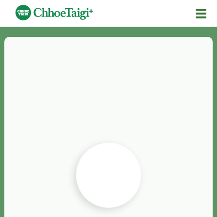
Mĕ-n
Chhōe詞
Chhōe...
Chhōe見本
Chhōe助數詞
Chhōe全文
Chhōe資料集
按怎Chhōe
紹介