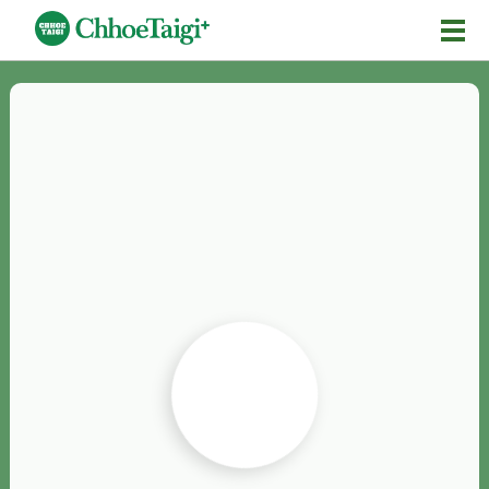
Mĕ-n
Chhōe詞
Chhōe...
Chhōe見本
Chhōe助數詞
Chhōe全文
Chhōe資料集
按怎Chhōe
紹介