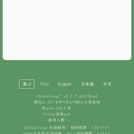
È-phoh
資源
📖
ChhoeTaigi⁺ 冊讀á
🐮
台文牛--哥
📚
台語文記憶
🏛️
白話字博物館
漢Lô
POJ
English
日本語
中文
🐶
狗公會曉學台語
ChhoeTaigi⁺ v
2.7.7.d9236a0
🎪
台文博覽會
網站ùi 2018年9月29起kā大家服務
有gōa chē人來：
🍜
Chhōe過幾pái：
台文雞絲麵
線頂人數：
ChhoeTaigi 台語辭典⁺ 語詞總數：1361791
Hâm日本時代語詞集：20。語詞總數：41564