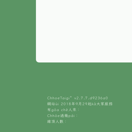
ChhoeTaigi⁺ v
2.7.7.d9236a0
網站ùi 2018年9月29起kā大家服務
有gōa chē人來：
Chhōe過幾pái：
線頂人數：