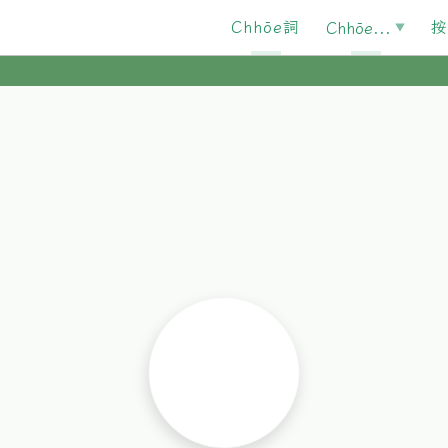
Chhōe詞
按
Chhōe...