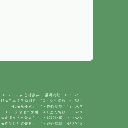
ChhoeTaigi 台語辭典⁺ 語詞總數：1361791
Hâm日本時代語詞集：20。語詞總數：41564
Hâm紙冊索引：4。語詞總數：131509
Hâm文學著作索引：4。語詞總數：12640
âm線頂文字媒體索引：9。語詞總數：302566
âm線頂影片媒體索引：4。語詞總數：432040