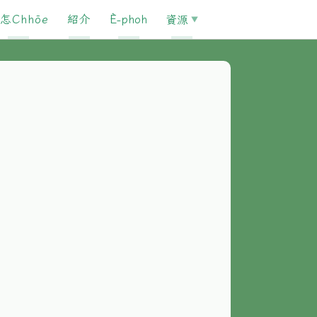
怎Chhōe
紹介
È-phoh
資源