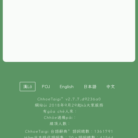
È-phoh
資源
📖
ChhoeTaigi⁺ 冊讀á
🐮
台文牛--哥
📚
台語文記憶
🏛️
白話字博物館
漢Lô
POJ
English
日本語
中文
🐶
狗公會曉學台語
ChhoeTaigi⁺ v
2.7.7.d9236a0
🎪
台文博覽會
網站ùi 2018年9月29起kā大家服務
有gōa chē人來：
🍜
Chhōe過幾pái：
台文雞絲麵
線頂人數：
ChhoeTaigi 台語辭典⁺ 語詞總數：1361791
Hâm日本時代語詞集：20。語詞總數：41564