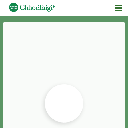
Mĕ-n
Chhōe詞
Chhōe...
Chhōe見本
Chhōe助數詞
Chhōe全文
Chhōe資料集
按怎Chhōe
紹介