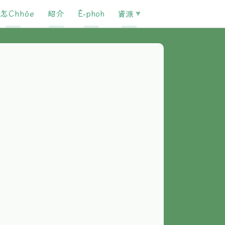
怎Chhōe
紹介
È-phoh
資源