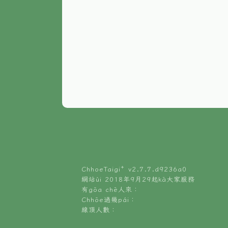
ChhoeTaigi⁺ v
2.7.7.d9236a0
網站ùi 2018年9月29起kā大家服務
有gōa chē人來：
Chhōe過幾pái：
線頂人數：