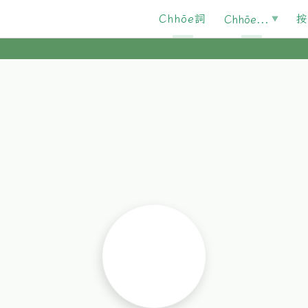
Chhōe詞
按
Chhōe...