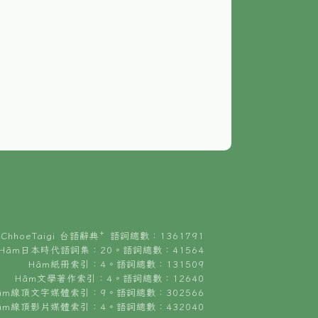
ChhoeTaigi 台語辭典⁺ 語詞總數：1361791
Hâm日本時代語詞集：20。語詞總數：41564
Hâm紙冊索引：4。語詞總數：131509
Hâm文學著作索引：4。語詞總數：12640
âm線頂文字媒體索引：9。語詞總數：302566
âm線頂影片媒體索引：4。語詞總數：432040