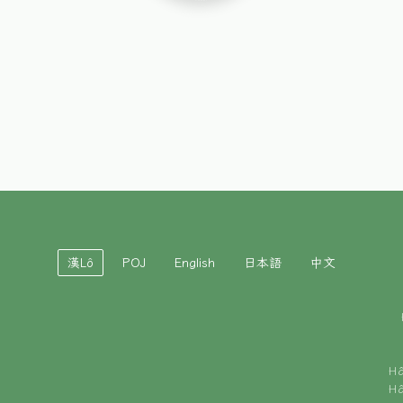
漢Lô
POJ
English
日本語
中文
H
H