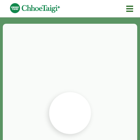
Mĕ-n
Chhōe詞
Chhōe...
Chhōe見本
Chhōe助數詞
Chhōe全文
Chhōe資料集
按怎Chhōe
紹介