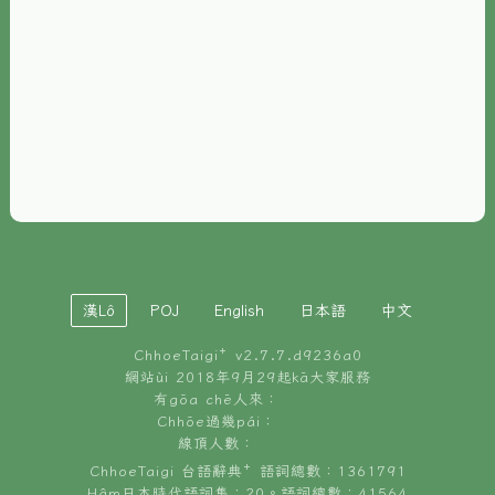
È-phoh
資源
📖
ChhoeTaigi⁺ 冊讀á
🐮
台文牛--哥
📚
台語文記憶
🏛️
白話字博物館
漢Lô
POJ
English
日本語
中文
🐶
狗公會曉學台語
ChhoeTaigi⁺ v
2.7.7.d9236a0
🎪
台文博覽會
網站ùi 2018年9月29起kā大家服務
有gōa chē人來：
🍜
Chhōe過幾pái：
台文雞絲麵
線頂人數：
ChhoeTaigi 台語辭典⁺ 語詞總數：1361791
Hâm日本時代語詞集：20。語詞總數：41564