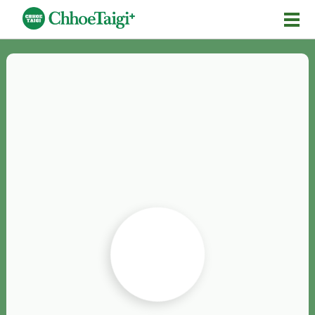
Mĕ-n
Chhōe詞
Chhōe...
Chhōe見本
Chhōe助數詞
Chhōe全文
Chhōe資料集
按怎Chhōe
紹介