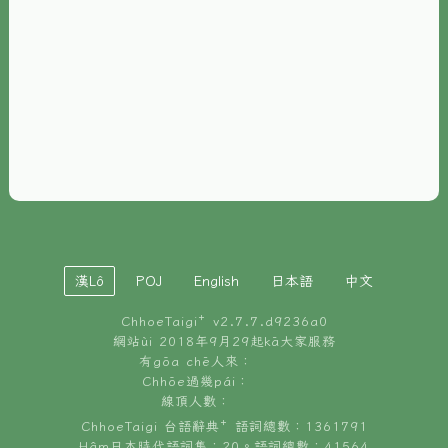
È-phoh
資源
📖
ChhoeTaigi⁺ 冊讀á
🐮
台文牛--哥
📚
台語文記憶
🏛️
白話字博物館
漢Lô
POJ
English
日本語
中文
🐶
狗公會曉學台語
ChhoeTaigi⁺ v
2.7.7.d9236a0
🎪
台文博覽會
網站ùi 2018年9月29起kā大家服務
有gōa chē人來：
🍜
Chhōe過幾pái：
台文雞絲麵
線頂人數：
ChhoeTaigi 台語辭典⁺ 語詞總數：1361791
Hâm日本時代語詞集：20。語詞總數：41564