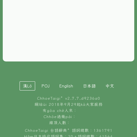
È-phoh
資源
📖
ChhoeTaigi⁺ 冊讀á
🐮
台文牛--哥
📚
台語文記憶
🏛️
白話字博物館
漢Lô
POJ
English
日本語
中文
🐶
狗公會曉學台語
ChhoeTaigi⁺ v
2.7.7.d9236a0
🎪
台文博覽會
網站ùi 2018年9月29起kā大家服務
有gōa chē人來：
🍜
Chhōe過幾pái：
台文雞絲麵
線頂人數：
ChhoeTaigi 台語辭典⁺ 語詞總數：1361791
Hâm日本時代語詞集：20。語詞總數：41564