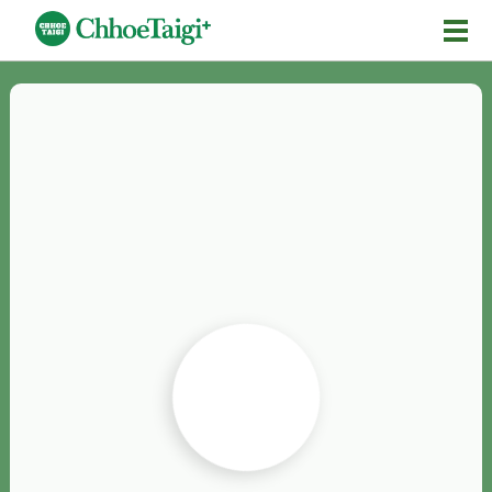
Mĕ-n
Chhōe詞
Chhōe...
Chhōe見本
Chhōe助數詞
Chhōe全文
Chhōe資料集
按怎Chhōe
紹介