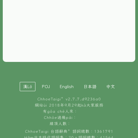
È-phoh
資源
📖
ChhoeTaigi⁺ 冊讀á
🐮
台文牛--哥
📚
台語文記憶
🏛️
白話字博物館
漢Lô
POJ
English
日本語
中文
🐶
狗公會曉學台語
ChhoeTaigi⁺ v
2.7.7.d9236a0
🎪
台文博覽會
網站ùi 2018年9月29起kā大家服務
有gōa chē人來：
🍜
Chhōe過幾pái：
台文雞絲麵
線頂人數：
ChhoeTaigi 台語辭典⁺ 語詞總數：1361791
Hâm日本時代語詞集：20。語詞總數：41564