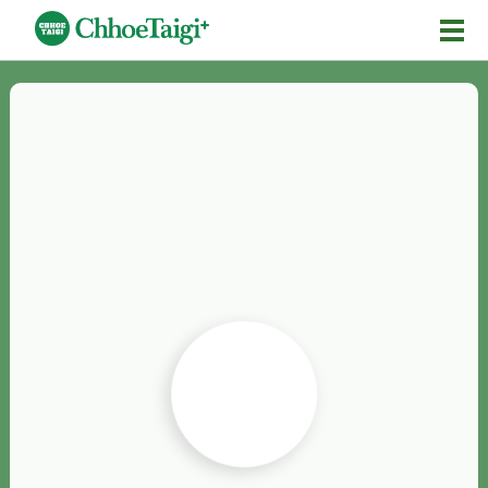
Mĕ-n
Chhōe詞
Chhōe...
Chhōe見本
Chhōe助數詞
Chhōe全文
Chhōe資料集
按怎Chhōe
紹介