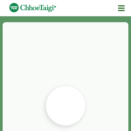
Mĕ-n
Chhōe詞
Chhōe...
Chhōe見本
Chhōe助數詞
Chhōe全文
Chhōe資料集
按怎Chhōe
紹介