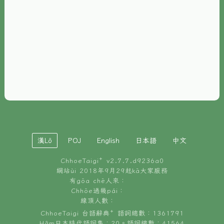
È-phoh
資源
📖
ChhoeTaigi⁺ 冊讀á
🐮
台文牛--哥
📚
台語文記憶
🏛️
白話字博物館
漢Lô
POJ
English
日本語
中文
🐶
狗公會曉學台語
ChhoeTaigi⁺ v
2.7.7.d9236a0
🎪
台文博覽會
網站ùi 2018年9月29起kā大家服務
有gōa chē人來：
🍜
Chhōe過幾pái：
台文雞絲麵
線頂人數：
ChhoeTaigi 台語辭典⁺ 語詞總數：1361791
Hâm日本時代語詞集：20。語詞總數：41564