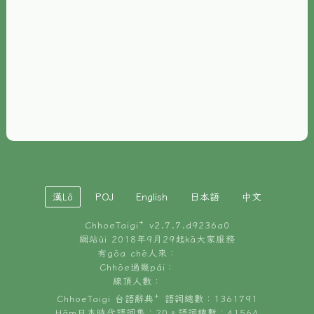
È-phoh
資源
📖
ChhoeTaigi⁺ 冊讀á
🐮
台文牛--哥
📚
台語文記憶
🏛️
白話字博物館
漢Lô
POJ
English
日本語
中文
🐶
狗公會曉學台語
ChhoeTaigi⁺ v
2.7.7.d9236a0
🎪
台文博覽會
網站ùi 2018年9月29起kā大家服務
有gōa chē人來：
🍜
Chhōe過幾pái：
台文雞絲麵
線頂人數：
ChhoeTaigi 台語辭典⁺ 語詞總數：1361791
Hâm日本時代語詞集：20。語詞總數：41564