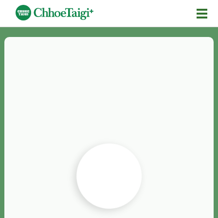
Mĕ-n
Chhōe詞
Chhōe...
Chhōe見本
Chhōe助數詞
Chhōe全文
Chhōe資料集
按怎Chhōe
紹介