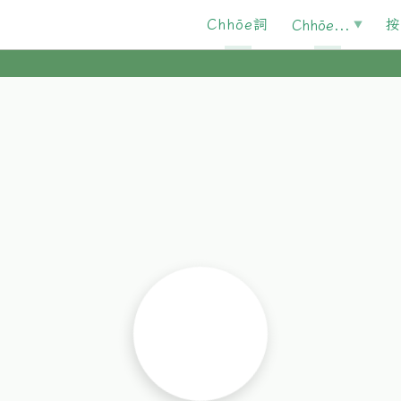
Chhōe詞
按
Chhōe...