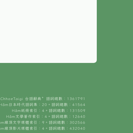
ChhoeTaigi 台語辭典⁺ 語詞總數：1361791
Hâm日本時代語詞集：20。語詞總數：41564
Hâm紙冊索引：4。語詞總數：131509
Hâm文學著作索引：4。語詞總數：12640
âm線頂文字媒體索引：9。語詞總數：302566
âm線頂影片媒體索引：4。語詞總數：432040