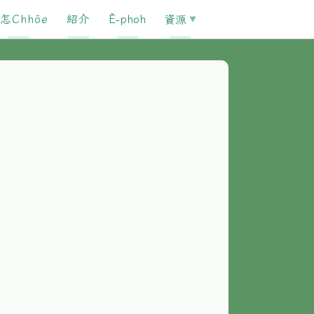
怎Chhōe
紹介
È-phoh
資源