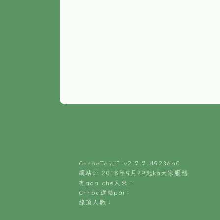
ChhoeTaigi⁺ v
2.7.7.d9236a0
網站ùi 2018年9月29起kā大家服務
有gōa chē人來：
Chhōe過幾pái：
線頂人數：