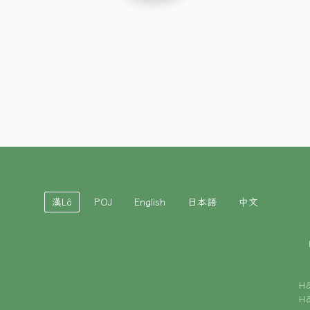
漢Lô
POJ
English
日本語
中文
H
H