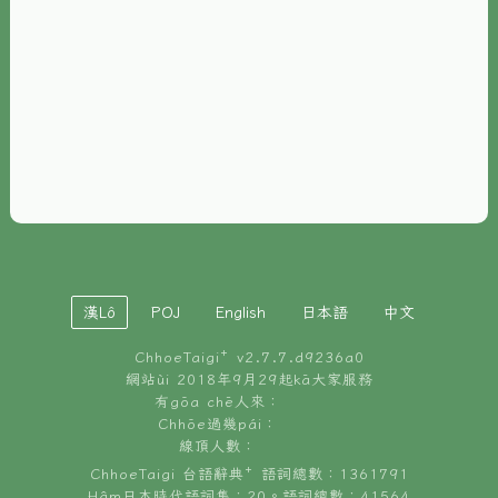
È-phoh
資源
📖
ChhoeTaigi⁺ 冊讀á
🐮
台文牛--哥
📚
台語文記憶
🏛️
白話字博物館
漢Lô
POJ
English
日本語
中文
🐶
狗公會曉學台語
ChhoeTaigi⁺ v
2.7.7.d9236a0
🎪
台文博覽會
網站ùi 2018年9月29起kā大家服務
有gōa chē人來：
🍜
Chhōe過幾pái：
台文雞絲麵
線頂人數：
ChhoeTaigi 台語辭典⁺ 語詞總數：1361791
Hâm日本時代語詞集：20。語詞總數：41564