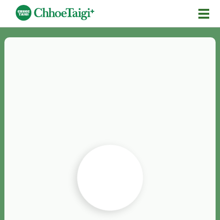
Mĕ-n
Chhōe詞
Chhōe...
Chhōe見本
Chhōe助數詞
Chhōe全文
Chhōe資料集
按怎Chhōe
紹介