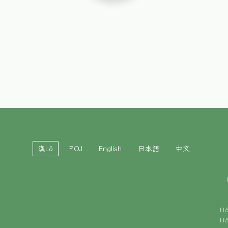
漢Lô
POJ
English
日本語
中文
H
H