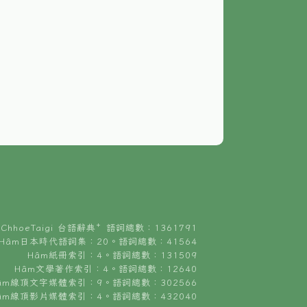
ChhoeTaigi 台語辭典⁺ 語詞總數：1361791
Hâm日本時代語詞集：20。語詞總數：41564
Hâm紙冊索引：4。語詞總數：131509
Hâm文學著作索引：4。語詞總數：12640
âm線頂文字媒體索引：9。語詞總數：302566
âm線頂影片媒體索引：4。語詞總數：432040