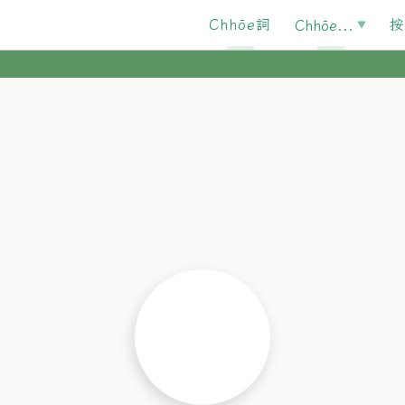
Chhōe詞
按
Chhōe...