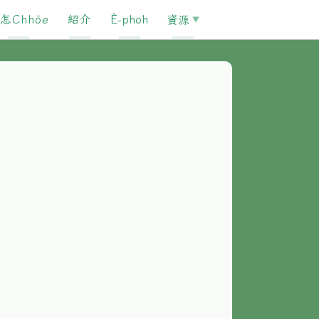
怎Chhōe
紹介
È-phoh
資源