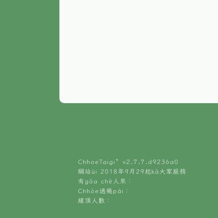
ChhoeTaigi⁺ v
2.7.7.d9236a0
網站ùi 2018年9月29起kā大家服務
有gōa chē人來：
Chhōe過幾pái：
線頂人數：