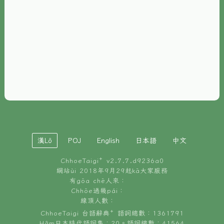
È-phoh
資源
📖
ChhoeTaigi⁺ 冊讀á
🐮
台文牛--哥
📚
台語文記憶
🏛️
白話字博物館
漢Lô
POJ
English
日本語
中文
🐶
狗公會曉學台語
ChhoeTaigi⁺ v
2.7.7.d9236a0
🎪
台文博覽會
網站ùi 2018年9月29起kā大家服務
有gōa chē人來：
🍜
Chhōe過幾pái：
台文雞絲麵
線頂人數：
ChhoeTaigi 台語辭典⁺ 語詞總數：1361791
Hâm日本時代語詞集：20。語詞總數：41564