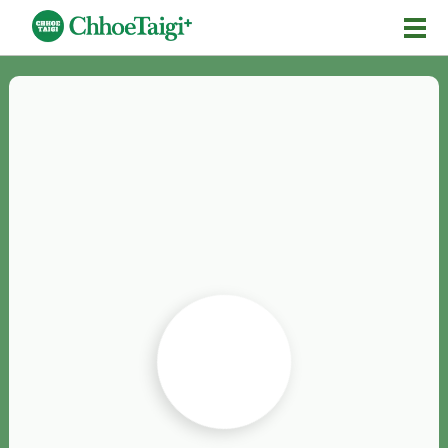
Mĕ-n
Chhōe詞
Chhōe...
Chhōe見本
Chhōe助數詞
Chhōe全文
Chhōe資料集
按怎Chhōe
紹介