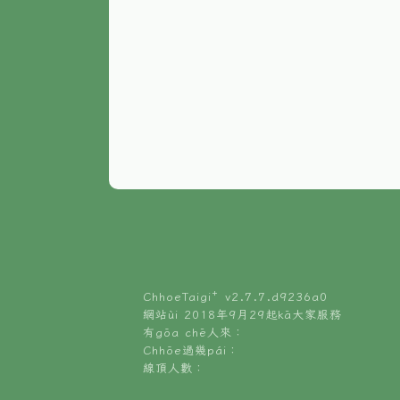
ChhoeTaigi⁺ v
2.7.7.d9236a0
網站ùi 2018年9月29起kā大家服務
有gōa chē人來：
Chhōe過幾pái：
線頂人數：