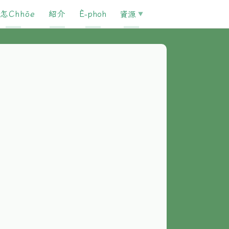
怎Chhōe
紹介
È-phoh
資源