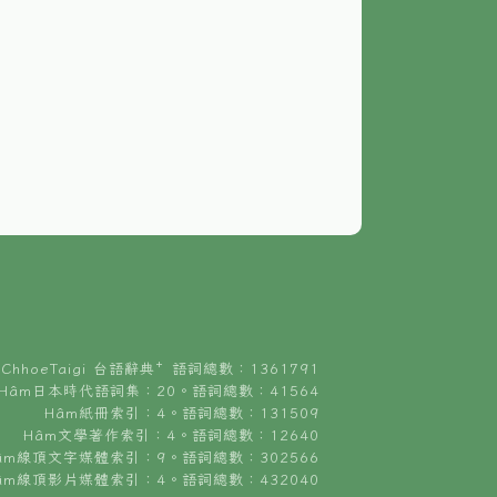
ChhoeTaigi 台語辭典⁺ 語詞總數：1361791
Hâm日本時代語詞集：20。語詞總數：41564
Hâm紙冊索引：4。語詞總數：131509
Hâm文學著作索引：4。語詞總數：12640
âm線頂文字媒體索引：9。語詞總數：302566
âm線頂影片媒體索引：4。語詞總數：432040