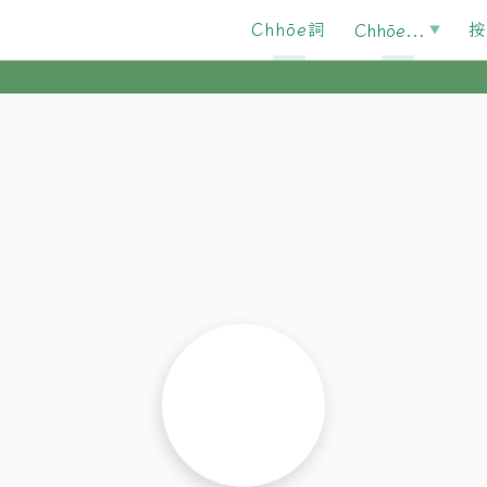
Chhōe詞
按
Chhōe...