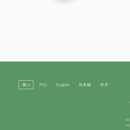
漢Lô
POJ
English
日本語
中文
H
H