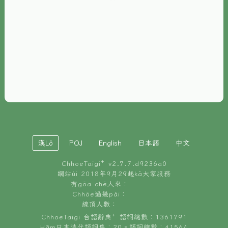
È-phoh
資源
📖
ChhoeTaigi⁺ 冊讀á
🐮
台文牛--哥
📚
台語文記憶
🏛️
白話字博物館
漢Lô
POJ
English
日本語
中文
🐶
狗公會曉學台語
ChhoeTaigi⁺ v
2.7.7.d9236a0
🎪
台文博覽會
網站ùi 2018年9月29起kā大家服務
有gōa chē人來：
🍜
Chhōe過幾pái：
台文雞絲麵
線頂人數：
ChhoeTaigi 台語辭典⁺ 語詞總數：1361791
Hâm日本時代語詞集：20。語詞總數：41564