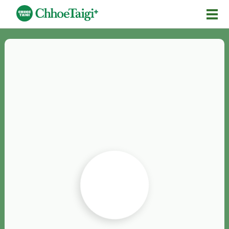
Mĕ-n
Chhōe詞
Chhōe...
Chhōe見本
Chhōe助數詞
Chhōe全文
Chhōe資料集
按怎Chhōe
紹介