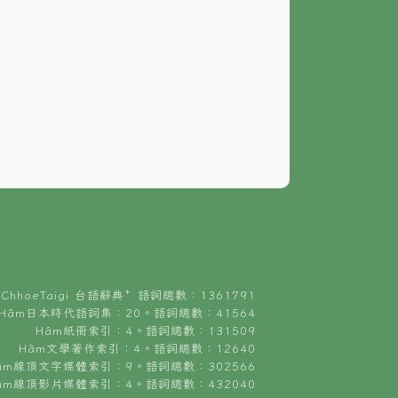
ChhoeTaigi 台語辭典⁺ 語詞總數：1361791
Hâm日本時代語詞集：20。語詞總數：41564
Hâm紙冊索引：4。語詞總數：131509
Hâm文學著作索引：4。語詞總數：12640
âm線頂文字媒體索引：9。語詞總數：302566
âm線頂影片媒體索引：4。語詞總數：432040