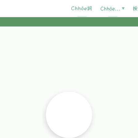
Chhōe詞
按
Chhōe...