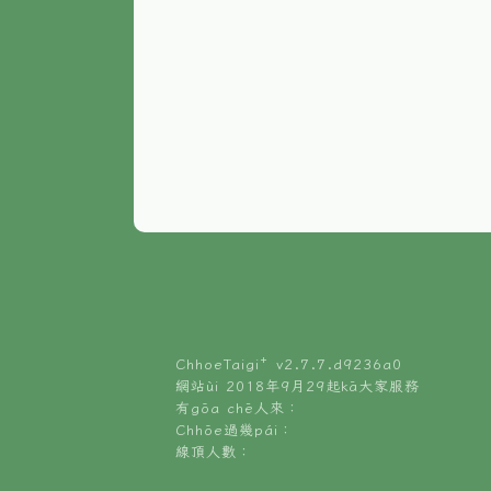
ChhoeTaigi⁺ v
2.7.7.d9236a0
網站ùi 2018年9月29起kā大家服務
有gōa chē人來：
Chhōe過幾pái：
線頂人數：