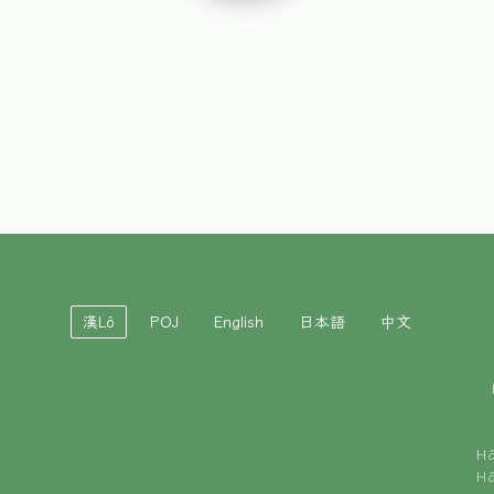
漢Lô
POJ
English
日本語
中文
H
H