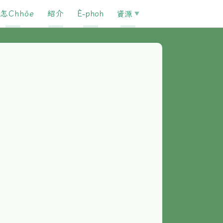
怎Chhōe
紹介
È-phoh
資源