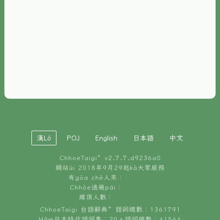
È-phoh
資源
📖
ChhoeTaigi⁺ 冊讀á
🐮
台文牛--哥
📚
台語文記憶
🏛️
白話字博物館
漢Lô
POJ
English
日本語
中文
🐶
狗公會曉學台語
ChhoeTaigi⁺ v
2.7.7.d9236a0
🎪
台文博覽會
網站ùi 2018年9月29起kā大家服務
有gōa chē人來：
🍜
Chhōe過幾pái：
台文雞絲麵
線頂人數：
ChhoeTaigi 台語辭典⁺ 語詞總數：1361791
Hâm日本時代語詞集：20。語詞總數：41564