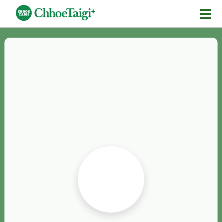
Mĕ-n
Chhōe詞
Chhōe...
Chhōe見本
Chhōe助數詞
Chhōe全文
Chhōe資料集
按怎Chhōe
紹介