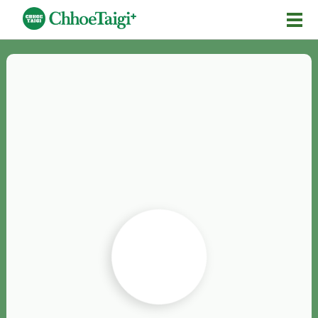
Mĕ-n
Chhōe詞
Chhōe...
Chhōe見本
Chhōe助數詞
Chhōe全文
Chhōe資料集
按怎Chhōe
紹介