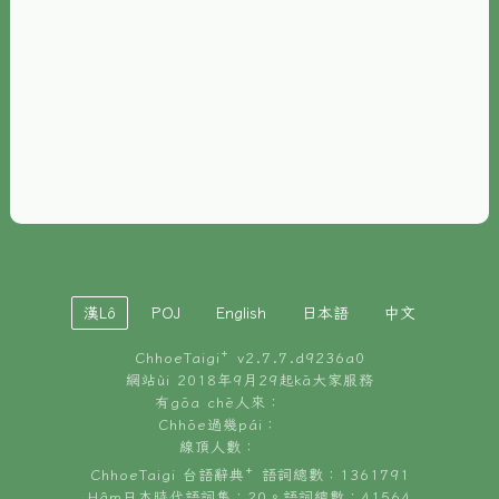
È-phoh
資源
📖
ChhoeTaigi⁺ 冊讀á
🐮
台文牛--哥
📚
台語文記憶
🏛️
白話字博物館
漢Lô
POJ
English
日本語
中文
🐶
狗公會曉學台語
ChhoeTaigi⁺ v
2.7.7.d9236a0
🎪
台文博覽會
網站ùi 2018年9月29起kā大家服務
有gōa chē人來：
🍜
Chhōe過幾pái：
台文雞絲麵
線頂人數：
ChhoeTaigi 台語辭典⁺ 語詞總數：1361791
Hâm日本時代語詞集：20。語詞總數：41564